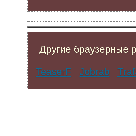
Другие браузерные 
TeaserF
Jobrab
Tra