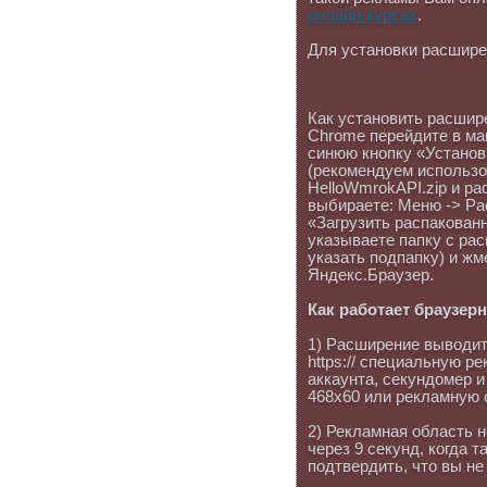
онлайн-курсах
.
Для установки расшире
Как установить расшир
Chrome перейдите в ма
синюю кнопку «Установ
(рекомендуем использов
HelloWmrokAPI.zip и ра
выбираете: Меню -> Ра
«Загрузить распакованн
указываете папку с ра
указать подпапку) и жм
Яндекс.Браузер.
Как работает браузер
1) Расширение выводит 
https:// специальную р
аккаунта, секундомер 
468x60 или рекламную 
2) Рекламная область 
через 9 секунд, когда 
подтвердить, что вы не