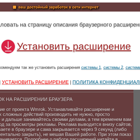
ловать на страницу описания браузерного расшир
Установить расширение
комендуем так же установить расширения
системы 1
,
системы 2
,
систем
|
УСТАНОВИТЬ РАСШИРЕНИЕ
|
ПОЛИТИКА КОНФИДЕНЦИАЛЬНО
ОК НА РАСШИРЕНИИ БРАУЗЕРА
е от проекта Wmrok. Устанавливайте расширение и
х сложных действий производить не нужно, просто
 и дальше занимайтесь своими делами, а тем временем вам
од за просмотры рекламы. Реклама выводится внизу сайтов,
ете в браузере и сама закрывается через 9 секунд (либо
ентально закрыть), не мешая Вашей работе. При этом показ
ачивается. Подробнее о работе расширений читайте в