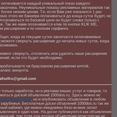
м оплачивается каждый уникальный показ каждого
заказчика. Неуникальные показы рекламных материалов так
 более низким ценам. Т.е. если Вам уже показался 1 раз
оказ этого же баннера оплачиваться до конца суток будет, но
Оплачиваться по базовой цене он будет снова только с
. Так же нами оплачивается клик по кнопке KLIK ME,
м расширении и по кнопкам серфинга.
бщит, когда за текущие сутки закончатся оплачиваемые
сможете свернуть расширение до начала новых суток, когда
 возможен.
момент свернуть, отключить или удалить наше расширение
ений, если это будет необходимо.
 зарабатываете на браузерном расширении wmrok,
аланс аккаунта.
rafsellru@gmail.com
 только заработок, но и реклама ваших услуг и товаров, то
ваться доской объявлений 1000dos.ru. Здесь можно не
ние в Краснодаре
, но и опубликовать объявление в любом
 зарубежья. Бесплатные доски объвлений 1000dos.ru так же
ный кабинет, где можно ежедневно безо всяких оплат
ъявления в один клик. На доске публикуются как объявления
анизаций, при этом для подачи объявления регистрация не