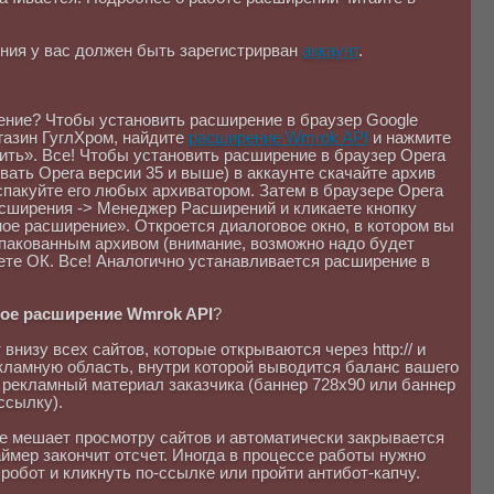
ния у вас должен быть зарегистрирван
аккаунт
.
ение? Чтобы установить расширение в браузер Google
газин ГуглХром, найдите
расширение Wmrok API
и нажмите
ить». Все! Чтобы установить расширение в браузер Opera
ать Opera версии 35 и выше) в аккаунте скачайте архив
спакуйте его любых архиватором. Затем в браузере Opera
сширения -> Менеджер Расширений и кликаете кнопку
ое расширение». Откроется диалоговое окно, в котором вы
спакованным архивом (внимание, возможно надо будет
ете ОК. Все! Аналогично устанавливается расширение в
ное расширение Wmrok API
?
внизу всех сайтов, которые открываются через http:// и
екламную область, внутри которой выводится баланс вашего
и рекламный материал заказчика (баннер 728x90 или баннер
ссылку).
не мешает просмотру сайтов и автоматически закрывается
таймер закончит отсчет. Иногда в процессе работы нужно
 робот и кликнуть по-ссылке или пройти антибот-капчу.