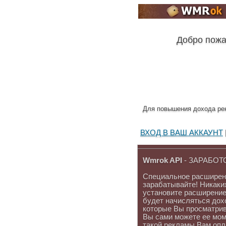
Добро пожа
Для повышения дохода ре
ВХОД В ВАШ АККАУНТ
Wmrok API
- ЗАРАБОТ
Специальное расширени
зарабатывайте! Никаки
установите расширение
будет начисляться дох
которые Вы просматрива
Вы сами можете ее мом
такой рекламы Вам опл