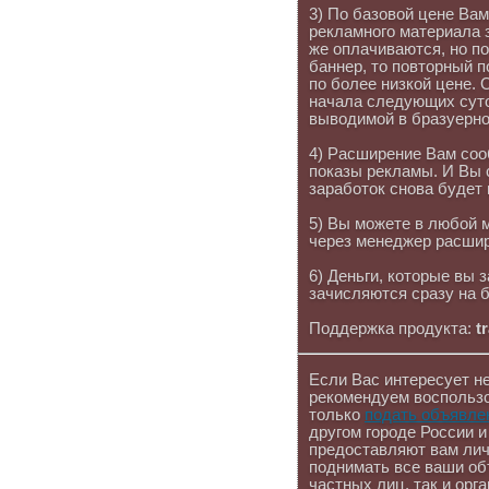
3) По базовой цене Ва
рекламного материала 
же оплачиваются, но по
баннер, то повторный п
по более низкой цене. 
начала следующих суток
выводимой в бразуерно
4) Расширение Вам соо
показы рекламы. И Вы 
заработок снова будет
5) Вы можете в любой 
через менеджер расшир
6) Деньги, которые вы
зачисляются сразу на б
Поддержка продукта:
t
Если Вас интересует не
рекомендуем воспользо
только
подать объявле
другом городе России и
предоставляют вам лич
поднимать все ваши об
частных лиц, так и орг