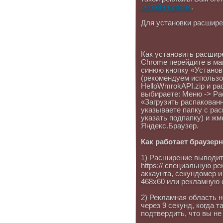
онлайн-курсах
.
Для установки расшире
Как установить расшир
Chrome перейдите в ма
синюю кнопку «Установ
(рекомендуем использов
HelloWmrokAPI.zip и ра
выбираете: Меню -> Ра
«Загрузить распакованн
указываете папку с ра
указать подпапку) и жм
Яндекс.Браузер.
Как работает браузер
1) Расширение выводит 
https:// специальную р
аккаунта, секундомер 
468x60 или рекламную 
2) Рекламная область 
через 9 секунд, когда 
подтвердить, что вы не