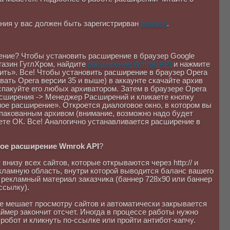
ния у вас должен быть зарегистрирван
аккаунт
.
ение? Чтобы установить расширение в браузер Google
газин ГуглХром, найдите
расширение Wmrok API
и нажмите
ить». Все! Чтобы установить расширение в браузер Opera
ать Opera версии 35 и выше) в аккаунте скачайте архив
спакуйте его любых архиватором. Затем в браузере Opera
сширения -> Менеджер Расширений и кликаете кнопку
ое расширение». Откроется диалоговое окно, в котором вы
спакованным архивом (внимание, возможно надо будет
ете ОК. Все! Аналогично устанавливается расширение в
ное расширение Wmrok API
?
внизу всех сайтов, которые открываются через http:// и
екламную область, внутри которой выводится баланс вашего
и рекламный материал заказчика (баннер 728x90 или баннер
ссылку).
не мешает просмотру сайтов и автоматически закрывается
таймер закончит отсчет. Иногда в процессе работы нужно
 робот и кликнуть по-ссылке или пройти антибот-капчу.