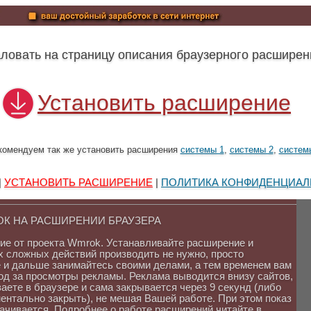
ловать на страницу описания браузерного расшир
Установить расширение
комендуем так же установить расширения
системы 1
,
системы 2
,
систем
|
УСТАНОВИТЬ РАСШИРЕНИЕ
|
ПОЛИТИКА КОНФИДЕНЦИАЛЬНО
ОК НА РАСШИРЕНИИ БРАУЗЕРА
е от проекта Wmrok. Устанавливайте расширение и
х сложных действий производить не нужно, просто
 и дальше занимайтесь своими делами, а тем временем вам
од за просмотры рекламы. Реклама выводится внизу сайтов,
ете в браузере и сама закрывается через 9 секунд (либо
ентально закрыть), не мешая Вашей работе. При этом показ
ачивается. Подробнее о работе расширений читайте в