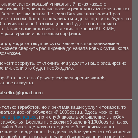
м оплачивается каждый уникальный показ каждого
заказчика. Неуникальные показы рекламных материалов так
 более низким ценам. Т.е. если Вам уже показался 1 раз
оказ этого же баннера оплачиваться до конца суток будет, но
Оплачиваться по базовой цене он будет снова только с
. Так же нами оплачивается клик по кнопке KLIK ME,
м расширении и по кнопкам серфинга.
бщит, когда за текущие сутки закончатся оплачиваемые
сможете свернуть расширение до начала новых суток, когда
 возможен.
момент свернуть, отключить или удалить наше расширение
ений, если это будет необходимо.
 зарабатываете на браузерном расширении wmrok,
аланс аккаунта.
rafsellru@gmail.com
 только заработок, но и реклама ваших услуг и товаров, то
ваться доской объявлений 1000dos.ru. Здесь можно не
ние в Краснодаре
, но и опубликовать объявление в любом
 зарубежья. Бесплатные доски объвлений 1000dos.ru так же
ный кабинет, где можно ежедневно безо всяких оплат
ъявления в один клик. На доске публикуются как объявления
анизаций, при этом для подачи объявления регистрация не