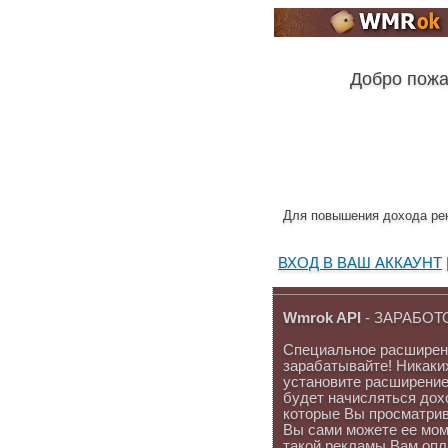
Добро пожа
Для повышения дохода ре
ВХОД В ВАШ АККАУНТ
Wmrok API
- ЗАРАБОТ
Специальное расширени
зарабатывайте! Никаки
установите расширение
будет начисляться дох
которые Вы просматрива
Вы сами можете ее мом
такой рекламы Вам опл