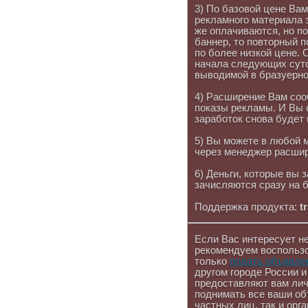
3) По базовой цене Ва
рекламного материала 
же оплачиваются, но по
баннер, то повторный п
по более низкой цене. 
начала следующих суток
выводимой в бразуерно
4) Расширение Вам соо
показы рекламы. И Вы 
заработок снова будет
5) Вы можете в любой 
через менеджер расшир
6) Деньги, которые вы
зачисляются сразу на б
Поддержка продукта:
t
Если Вас интересует не
рекомендуем воспользо
только
подать объявле
другом городе России и
предоставляют вам лич
поднимать все ваши об
частных лиц, так и орг