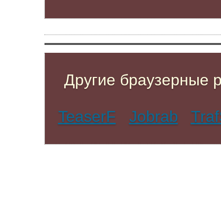
Другие браузерные 
TeaserF
Jobrab
Tra