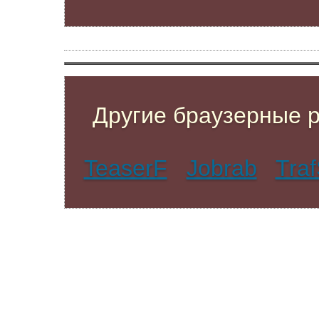
Другие браузерные 
TeaserF
Jobrab
Tra